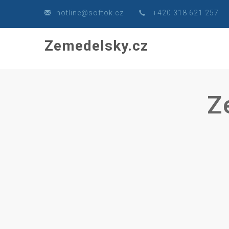
hot
line@soft
ok.
cz
+420 318 621 257
Zemedelsky.cz
Z