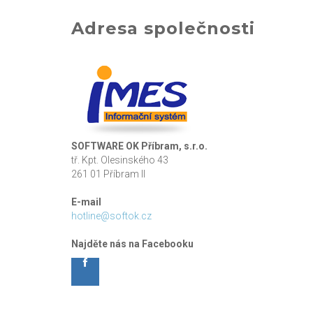
Adresa společnosti
SOFTWARE OK Příbram, s.r.o.
tř. Kpt. Olesinského 43
261 01 Příbram II
E-mail
hotline@softok.cz
Najděte nás na Facebooku