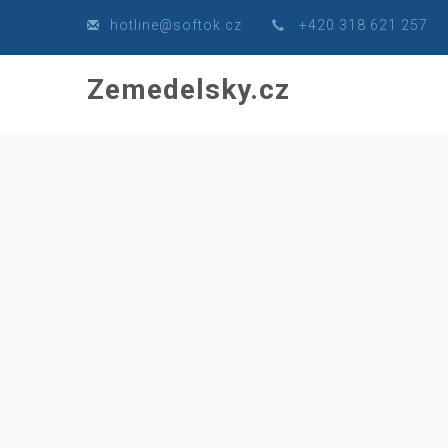
hot
line@soft
ok.
cz
+420 318 621 257
Zemedelsky.cz