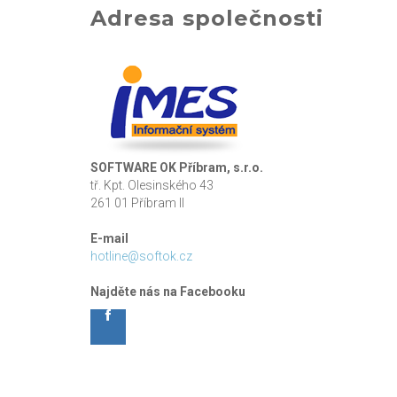
Adresa společnosti
SOFTWARE OK Příbram, s.r.o.
tř. Kpt. Olesinského 43
261 01 Příbram II
E-mail
hotline@softok.cz
Najděte nás na Facebooku